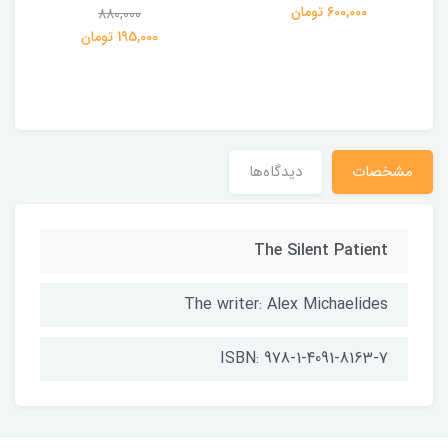
ی
600,000 تومان
880,000
195,000 تومان
مشخصات
دیدگاه‌ها
The Silent Patient
The writer: Alex Michaelides
ISBN: 978-1-4091-8163-7