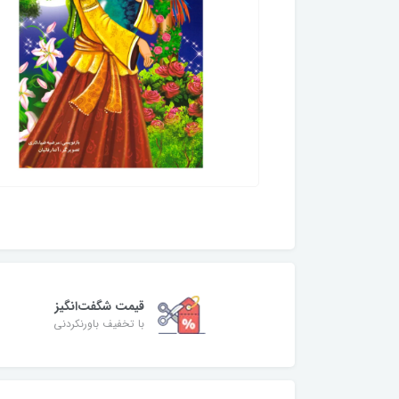
قیمت شگفت‌انگیز
با تخفیف باورنکردنی