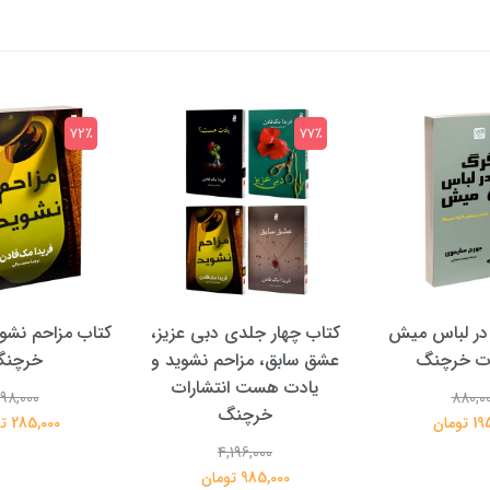
72٪
77٪
در لباس میش
کتاب چهار جلدی دبی عزیز،
کتاب مزاحم نشوی
ات خرچنگ
عشق سابق، مزاحم نشوید و
خرچن
یادت هست انتشارات
98,000
880,0
خرچنگ
تومان
285,000 تومان
4,196,000
985,000 تومان