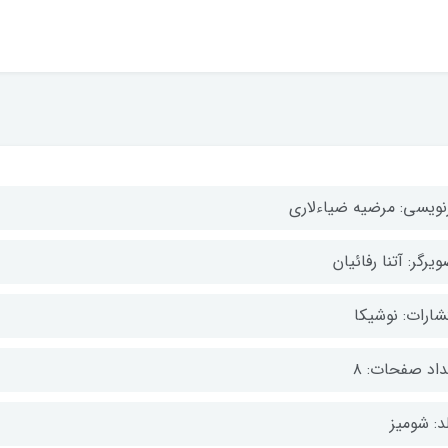
زنویسی: مرضیه ضیاءلاری
یرگر: آتنا رفائیان
تشارات: نوشیکا
داد صفحات: ۸
د: شومیز