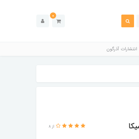
0
انتشارات آذرگون
یکا
از 8