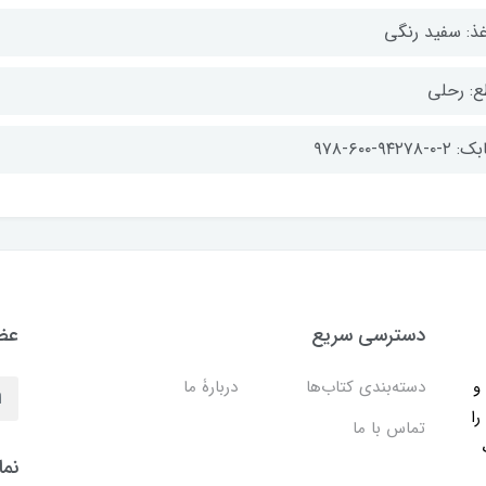
غذ: سفید رنگی
ع: رحلی
-۰-۹۴۲۷۸-۶۰۰-۹۷۸
دسترسی سریع
عضو
ب و
دسته‌بندی کتاب‌ها
دربارۀ ما
را
تماس با ما
نما