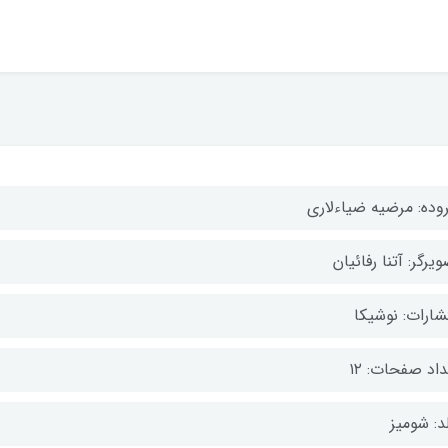
وده: مرضیه ضیاءلاری
یرگر: آتنا رفائیان
تشارات: نوشیکا
اد صفحات: ۱۲
د: شومیز