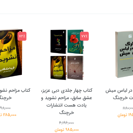
72٪
77٪
در لباس میش
کتاب چهار جلدی دبی عزیز،
کتاب مزاحم نشوی
ات خرچنگ
عشق سابق، مزاحم نشوید و
خرچن
یادت هست انتشارات
98,000
880,0
خرچنگ
تومان
285,000 تومان
4,196,000
985,000 تومان