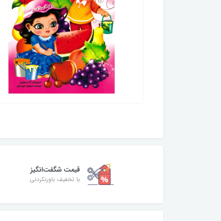
قیمت شگفت‌انگیز
با تخفیف باورنکردنی