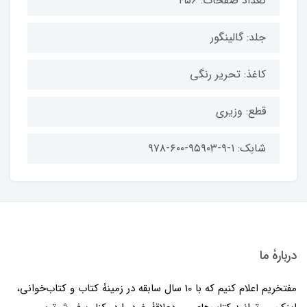
تعداد صفحات: ۴۵۶
جلد: گالینگور
کاغذ: تحریر رنگی
قطع: وزیری
شابک: ۱-۹-۹۵۹۰۳-۶۰۰-۹۷۸
دربارۀ ما
مفتخریم اعلام کنیم که با 10 سال سابقه در زمینۀ کتاب و کتاب‌خوانی،