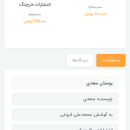
انتشارات خرچنگ
1,200,000
ی
600,000 تومان
880,000
195,000 تومان
مشخصات
دیدگاه‌ها
بوستان سعدی
نویسنده: سعدی
به کوشش: محمدعلی فروغی