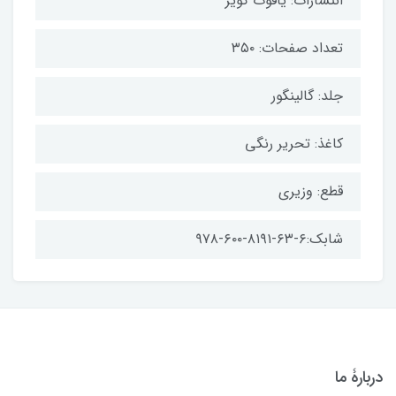
انتشارات: یاقوت کویر
تعداد صفحات: ۳۵۰
جلد: گالینگور
کاغذ: تحریر رنگی
قطع: وزیری
شابک:۶-۶۳-۸۱۹۱-۶۰۰-۹۷۸
دربارۀ ما