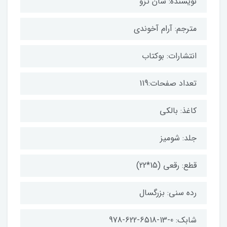
نویسنده: سان تزو
مترجم: آرام آخوندی
انتشارات: بوکتاب
تعداد صفحات:119
کاغذ: بالکی
جلد: شومیز
قطع: رقعی (15*22)
رده سنی: بزرگسال
شابک: 0-13-6518-622-978