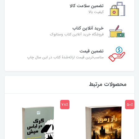
تضمین سلامت کالا
کیفیت بالا
خرید آنلاین کتاب
فروشگاه خرید آنلاین کتاب وستابوک
تضمین قیمت
مناسب‌ترین قیمت ارائه‌شدۀ کتاب در این سال چاپ
محصولات مرتبط
7٪
78٪
50٪