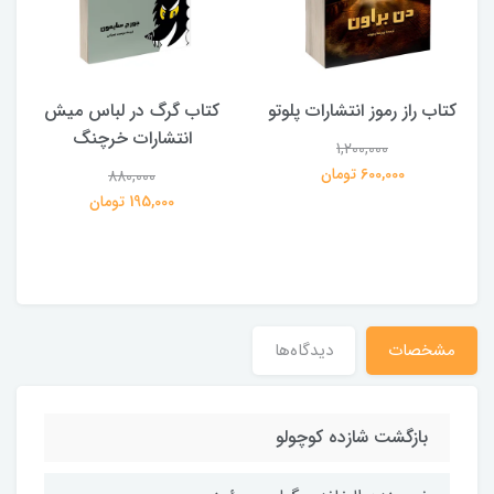
کتاب راز رموز انتشارات پلوتو
کتاب گرگ در لباس میش
انتشارات خرچنگ
1,200,000
ی
600,000 تومان
880,000
195,000 تومان
مشخصات
دیدگاه‌ها
بازگشت شازده کوچولو