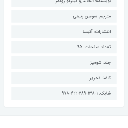
نویسنده: الخاندرو گیلرمو روئمز
مترجم: سوسن ربیعی
انتشارات: آتیسا
تعداد صفحات: 95
جلد: شومیز
کاغذ: تحریر
شابک: 1-138-289-622-978