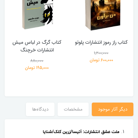
کتاب راز رموز انتشارات پلوتو
کتاب گرگ در لباس میش
انتشارات خرچنگ
1,200,000
ی
600,000 تومان
880,000
195,000 تومان
دیگر آثار موجود
مشخصات
دیدگاه‌ها
ملت عشق انتشارات: آتیسا/زرین کلک/شنایا