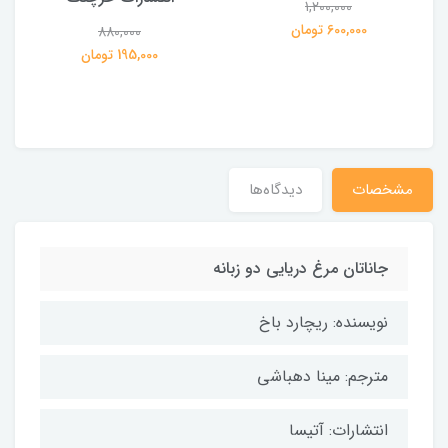
1,200,000
ی
600,000 تومان
880,000
195,000 تومان
مشخصات
دیدگاه‌ها
جاناتان مرغ دریایی دو زبانه
نویسنده: ریچارد باخ
مترجم: مینا دهباشی
انتشارات: آتیسا