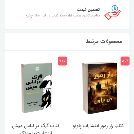
تضمین قیمت
مناسب‌ترین قیمت ارائه‌شدۀ کتاب در این سال چاپ
محصولات مرتبط
7٪
78٪
50٪
کتاب راز رموز انتشارات پلوتو
کتاب گرگ در لباس میش
انتشارات خرچنگ