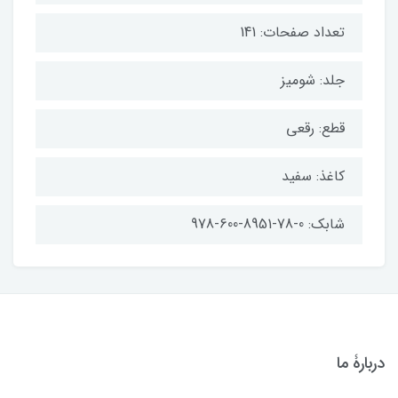
تعداد صفحات: 141
جلد: شومیز
قطع: رقعی
کاغذ: سفید
شابک: 0-78-8951-600-978
دربارۀ ما