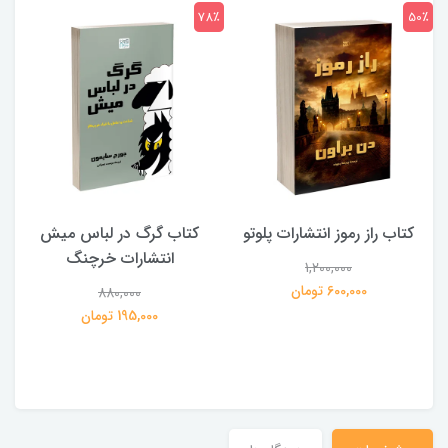
7٪
78٪
50٪
کتاب راز رموز انتشارات پلوتو
کتاب گرگ در لباس میش
انتشارات خرچنگ
1,200,000
ی
600,000 تومان
880,000
195,000 تومان