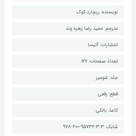
نویسنده: ریچارد کوک
مترجم: حمید رضا زهره وند
انتشارات: آتیسا
تعداد صفحات: 127
جلد: شومیز
قطع: رقعی
کاغذ: بالکی
شابک: 3-3-95732-600-978