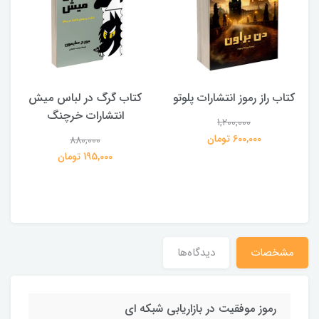
کتاب راز رموز انتشارات پلوتو
کتاب گرگ در لباس میش
انتشارات خرچنگ
1,200,000
ی
600,000 تومان
880,000
195,000 تومان
مشخصات
دیدگاه‌ها
رموز موفقیت در بازاریابی شبکه ای