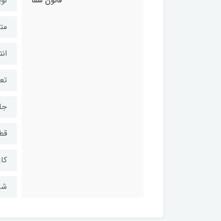
قانون شفا
نوی
متر
انت
تعد
جل
قط
کاغ
شابک: 7