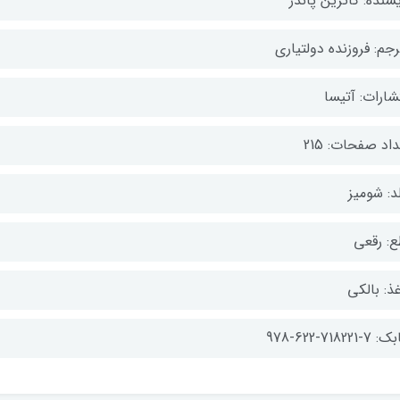
سنده: کاترین پاندر
جم: فروزنده دولتیاری
شارات: آتیسا
اد صفحات: 215
د: شومیز
ع: رقعی
ذ: بالکی
-718221-622-978