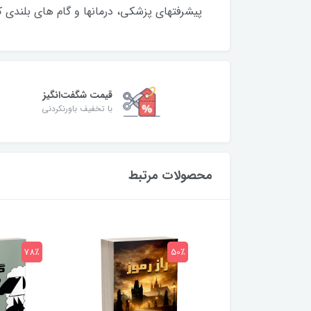
پیشرفتهای پزشکی، درمانها و گام های بلندی
قیمت شگفت‌انگیز
با تخفیف باورنکردنی
محصولات مرتبط
78٪
50٪