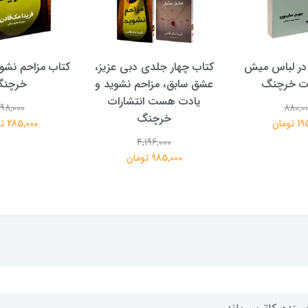
در لباس میش
کتاب چهار جلدی دبی عزیز،
کتاب مزاحم نشوی
ات خرچنگ
عشق سابق، مزاحم نشوید و
خرچن
یادت هست انتشارات
98,000
880,0
خرچنگ
تومان
285,000 تومان
4,196,000
985,000 تومان