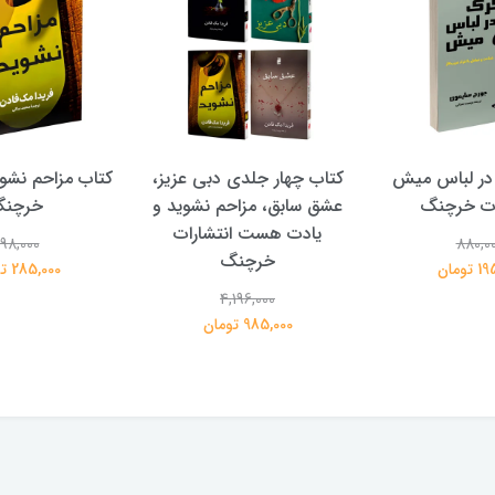
در لباس میش
کتاب چهار جلدی دبی عزیز،
کتاب مزاحم نشوی
ات خرچنگ
عشق سابق، مزاحم نشوید و
خرچن
یادت هست انتشارات
98,000
880,0
خرچنگ
تومان
285,000 تومان
4,196,000
985,000 تومان