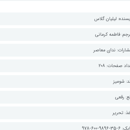
یسنده: لیلیان گلاس
رجم: فاطمه کرمانی
تشارات: ندای معاصر
اد صفحات: 208
د: شومیز
ع: رقعی
ذ: تحریر
-35-9896-600-978