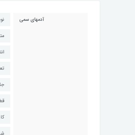
آدمهای سمی
نو
مت
ان
تعد
جل
قط
کاغ
شابک: 6