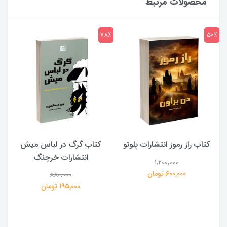
محصولات مرتبط
7٪
78٪
50٪
کتاب راز رموز انتشارات پلوتو
کتاب گرگ در لباس میش
انتشارات خرچنگ
1,200,000
ی
600,000 تومان
880,000
195,000 تومان