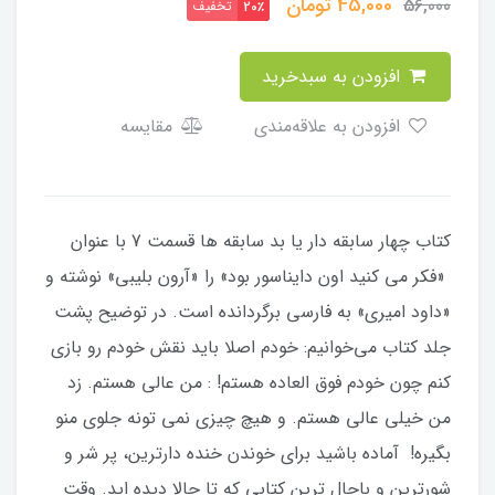
45,000
تومان
56,000
تخفیف
20٪
افزودن به سبدخرید
افزودن به علاقه‌مندی
مقایسه
کتاب چهار سابقه دار یا بد سابقه ها قسمت 7 با عنوان
«فکر می کنید اون دایناسور بود» را «آرون بلیبی» نوشته و
«داود امیری» به فارسی برگردانده است. در توضیح پشت
جلد کتاب می‌خوانیم: خودم اصلا باید نقش خودم رو بازی
کنم چون خودم فوق العاده هستم! : من عالی هستم. زد
من خیلی عالی هستم. و هیچ چیزی نمی تونه جلوی منو
بگیره! آماده باشید برای خوندن خنده دارترین، پر شر و
شورترین و باحال ترین کتابی که تا حالا دیده اید. وقت