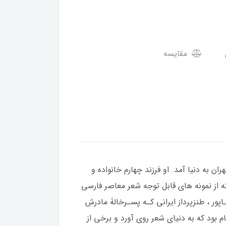
مقایسه
لۀ امیریۀ تهران به دنیا آمد. او فرزند چهارم خانواده و
 از نمونه هاي قابل توجه شعر معاصر فارسی
 قالب چهارپاره کار خود را آغاز کرد. فروغ در 16 سالگی با پرویز شـاپور ، طنزپرداز ایرانی کـه پسـرخالۀ مادرش
ایام بود که به دنیاي شعر روي آورد و برخی از