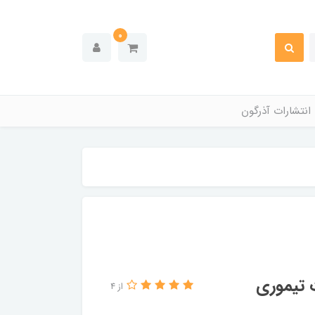
0
انتشارات آذرگون
ت تیموری
از 4