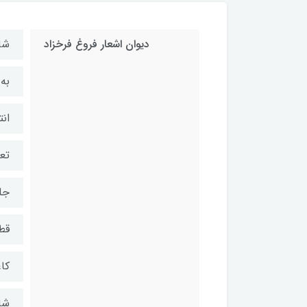
دیوان اشعار فروغ فرخزاد
شا
به
ان
تعد
جل
قط
کا
شابک: 8