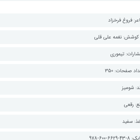
عر: فروغ فرخزاد
 کوشش: نغمه علی قلی
تشارات: تیموری
اد صفحات: 350
د: شومیز
ع: رقعی
غذ: سفید
-43-6629-600-978