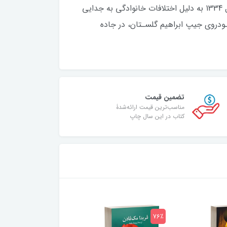
سروده هایش در مجلۀ خواندنی ها به چاپ رسید. حاصل ازدواجشان، یک پسر به نام کامیار بود. این ازدواج در سـال 1334 به دلیل اختلافات خانوادگی به جدایی
 بعد ازظهر دوشنبه 24 بهمن 1345 ،به هنگام رانندگی با خـودروي جیپ ابراهیم گلسـتان، در جاده
تضمین قیمت
مناسب‌ترین قیمت ارائه‌شدۀ
کتاب در این سال چاپ
75٪
76٪