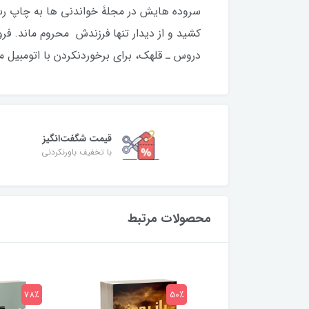
دروس ـ قلهک، براي برخوردنکردن با اتومبیل
قیمت شگفت‌انگیز
با تخفیف باورنکردنی
محصولات مرتبط
78٪
50٪