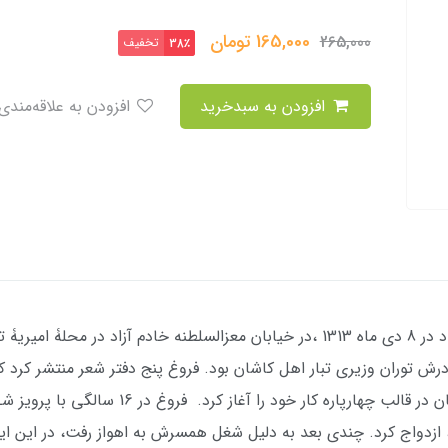
165,000
تومان
265,000
تخفیف
38٪
افزودن به سبدخرید
افزودن به علاقه‌مندی
فروغ فرخزاد در 8 دي ماه 1313 ،در خیابان معزالسلطنه خادم آزاد در مح
توران وزیري تبار اهل کاشان بود. فروغ پنج دفتر شعر منتشر کرد که
هستند. او با مجموعه هاي اسیر، دیوار و عصیان در
سنی داشت، ازدواج کرد. چندي بعد به دلیل شغل همسرش به اهواز رفت، در این 