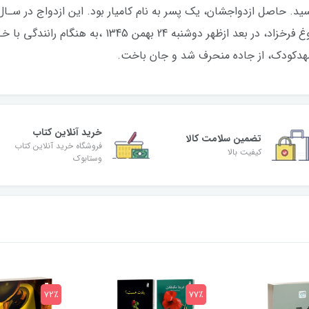
کشید و از دیدار تنها فرزندش محروم ماند. فروغ فرخزاد، در
 مهدکودك، از جاده منحرف شد و جان باخت.
خرید آنلاین کتاب
تضمین سلامت کالا
فروشگاه خرید آنلاین کتاب
کیفیت بالا
وستابوک
72٪
77٪