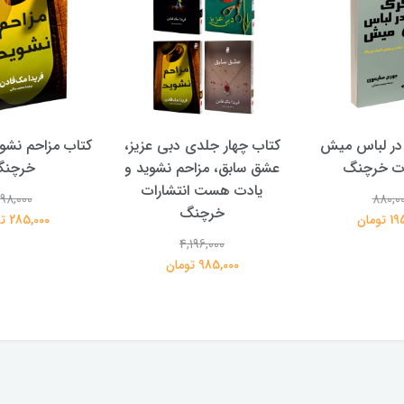
در لباس میش
کتاب چهار جلدی دبی عزیز،
کتاب مزاحم نشوی
ات خرچنگ
عشق سابق، مزاحم نشوید و
خرچن
یادت هست انتشارات
98,000
880,0
خرچنگ
تومان
285,000 تومان
4,196,000
985,000 تومان