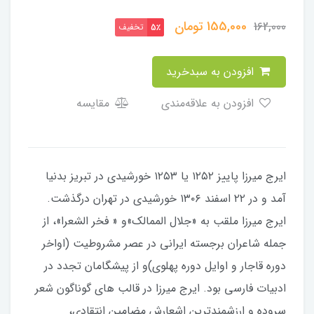
155,000
تومان
162,000
تخفیف
5٪
افزودن به سبدخرید
افزودن به علاقه‌مندی
مقایسه
ایرج میرزا پاییز ۱۲۵۲ یا ۱۲۵۳ خورشیدی در تبریز بدنیا
آمد و در ۲۲ اسفند ۱۳۰۶ خورشیدی در تهران درگذشت.
ایرج میرزا ملقب به «جلال الممالک»و « فخر الشعرا»، از
جمله شاعران برجسته ایرانی در عصر مشروطیت (اواخر
دوره قاجار و اوایل دوره پهلوی)و از پیشگامان تجدد در
ادبیات فارسی بود. ایرج میرزا در قالب های گوناگون شعر
سروده و ارزشمندترین اشعارش مضامین انتقادی،