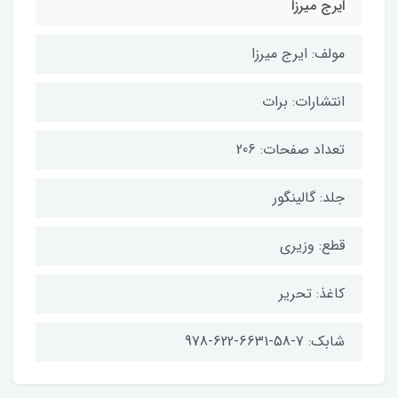
ایرج میرزا
مولف: ایرج میرزا
انتشارات: برات
تعداد صفحات: 206
جلد: گالینگور
قطع: وزیری
کاغذ: تحریر
شابک: 7-58-6631-622-978