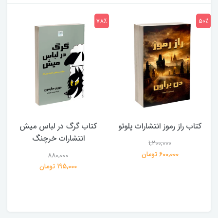
7٪
78٪
50٪
کتاب راز رموز انتشارات پلوتو
کتاب گرگ در لباس میش
انتشارات خرچنگ
1,200,000
ی
600,000 تومان
880,000
195,000 تومان