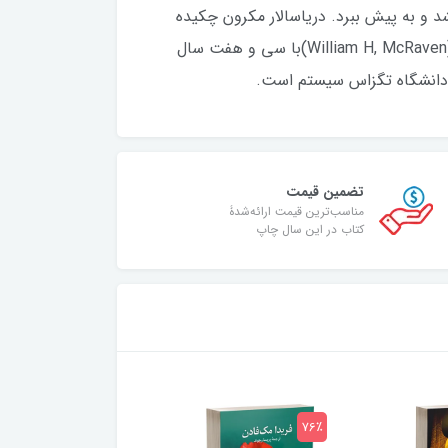
شد و به پیش ببرد. دریاسالار مکرون چکیده
این کتاب را در قالب سخنرانی جشن دانش آموختگی دانشگاه تگزاس انجام داده است. فرمانده ویلیام اچ. مگربون (William H, McRaven)با سی و هفت سال
س دانشگاه تگزاس سیستم است.
تضمین قیمت
مناسب‌ترین قیمت ارائه‌شدۀ
کتاب در این سال چاپ
75٪
76٪