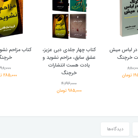
در لباس میش
کتاب چهار جلدی دبی عزیز،
کتاب مزاحم نشوی
ات خرچنگ
عشق سابق، مزاحم نشوید و
خرچن
یادت هست انتشارات
98,000
880,0
خرچنگ
تومان
285,000 تومان
4,196,000
985,000 تومان
دیدگاه‌ها