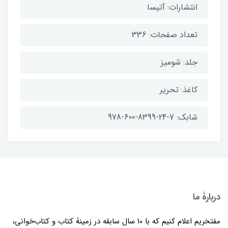
انتشارات: آتیسا
تعداد صفحات: 336
جلد: شومیز
کاغذ: تحریر
شابک: 7-24-8399-600-978
دربارۀ ما
مفتخریم اعلام کنیم که با 10 سال سابقه در زمینۀ کتاب و کتاب‌خوانی،