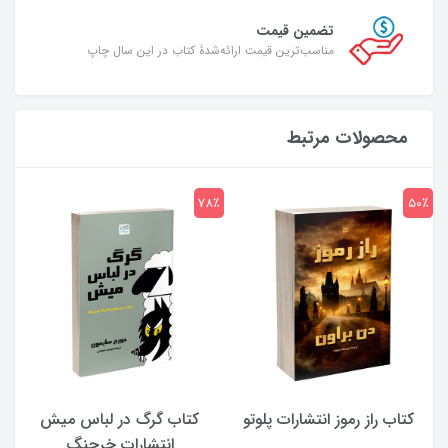
تضمین قیمت
مناسب‌ترین قیمت ارائه‌شدۀ کتاب در این سال چاپ
محصولات مرتبط
7٪
78٪
50٪
کتاب راز رموز انتشارات پلوتو
کتاب گرگ در لباس میش
انتشارات خرچنگ