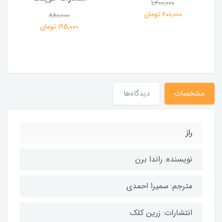
1,200,000
ی
600,000 تومان
880,000
195,000 تومان
مشخصات
دیدگاه‌ها
راز
نویسنده: راندا برن
مترجم: سمیرا احمدی
انتشارات: زرین کلک