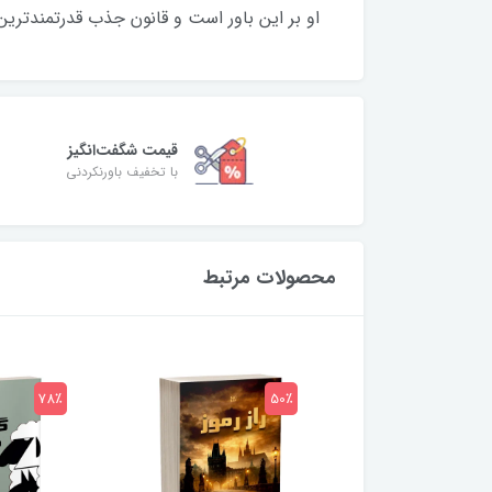
او بر این باور است و قانون جذب قدرتمندتری
قیمت شگفت‌انگیز
با تخفیف باورنکردنی
محصولات مرتبط
78٪
50٪