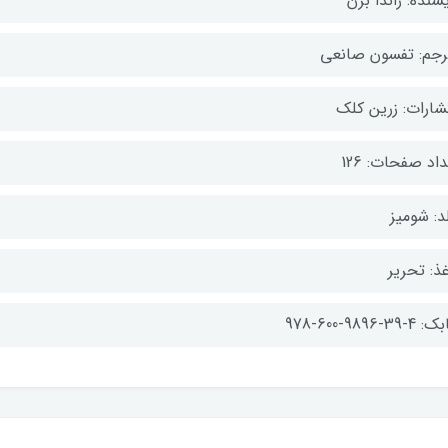
سنده: راندا برن
رجم: تفسون صانعی
تشارات: زرین کلک
اد صفحات: 126
د: شومیز
ذ: تحریر
-39-9896-600-978