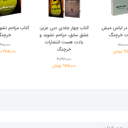
در لباس میش
کتاب چهار جلدی دبی عزیز،
کتاب مزاحم نشوی
ات خرچنگ
عشق سابق، مزاحم نشوید و
خرچن
یادت هست انتشارات
98,000
880,0
خرچنگ
تومان
285,000 تومان
4,196,000
985,000 تومان