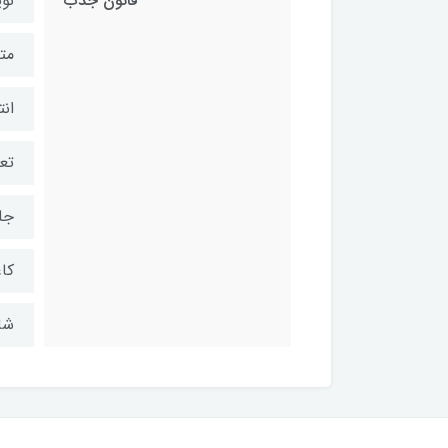
قانون جذب
نوی
مت
ان
تعد
جل
کاغ
شابک: 4