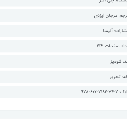
یسنده: جی اشر
رجم: مرجان ایزدی
شارات: آتیسا
اد صفحات: 214
د: شومیز
ذ: تحریر
-34-7182-622-978