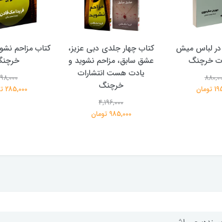
در لباس میش
کتاب چهار جلدی دبی عزیز،
کتاب مزاحم نشوی
ات خرچنگ
عشق سابق، مزاحم نشوید و
خرچن
یادت هست انتشارات
98,000
880,0
خرچنگ
تومان
285,000 تومان
4,196,000
985,000 تومان