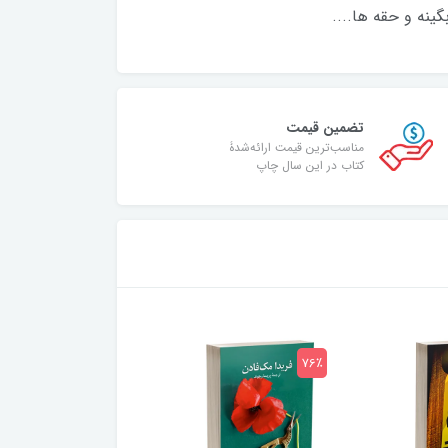
ینه و حقه ها....
تضمین قیمت
مناسب‌ترین قیمت ارائه‌شدۀ
کتاب در این سال چاپ
75٪
76٪