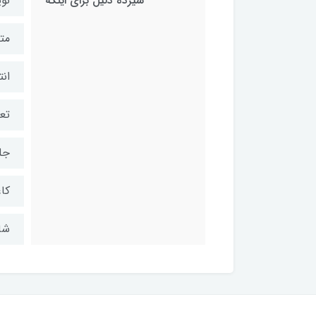
سیزده دلیل برای اینکه
نو
مت
انت
تعد
جل
کاغ
شابک: 7