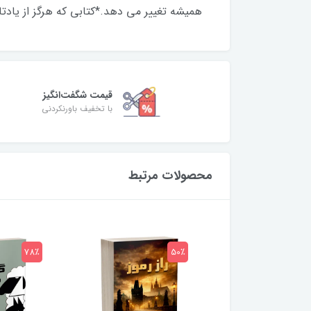
همیشه تغییر می دهد.*کتابی که هرگز از یادتا
قیمت شگفت‌انگیز
با تخفیف باورنکردنی
محصولات مرتبط
78٪
50٪