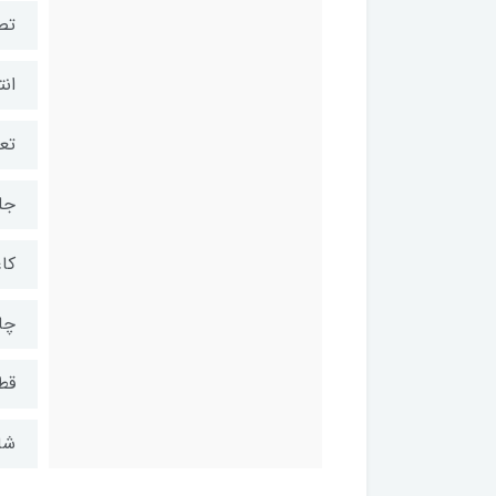
تصو
انت
تعد
جلد
کاغ
چا
قط
شابک: 5