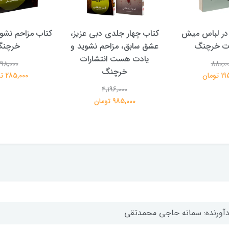
در لباس میش
کتاب چهار جلدی دبی عزیز،
کتاب مزاحم نشوی
ات خرچنگ
عشق سابق، مزاحم نشوید و
خرچن
یادت هست انتشارات
98,000
880,0
خرچنگ
تومان
285,000 تومان
4,196,000
985,000 تومان
دآورنده: سمانه حاجی محمدتقی