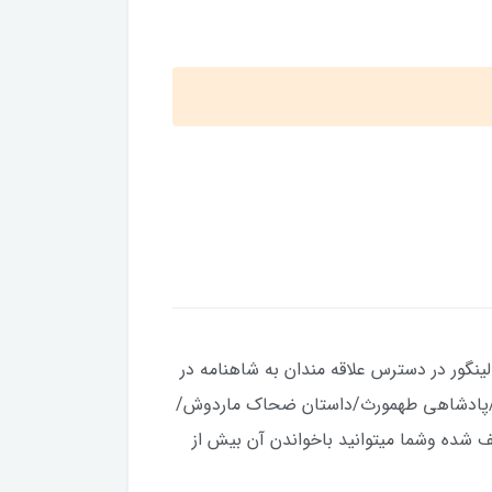
 و چاپ تمام رنگی و مصور و جلد گالینگور در دسترس علاقه مندان به شاهنامه در
نگ/پادشاهی طهمورث/داستان ضحاک ماردوش/
ف شده وشما میتوانید باخواندن آن بیش از