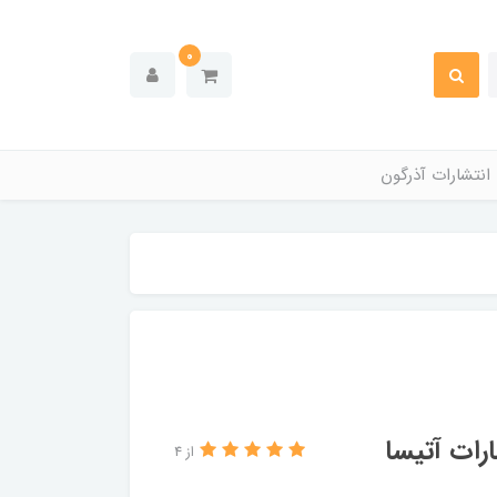
0
انتشارات آذرگون
رات‌ آتیسا
از 4