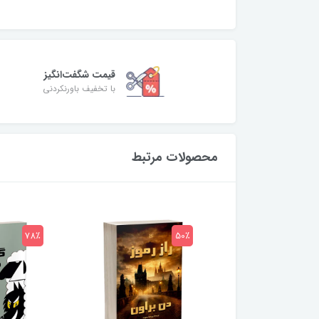
قیمت شگفت‌انگیز
با تخفیف باورنکردنی
محصولات مرتبط
78٪
50٪