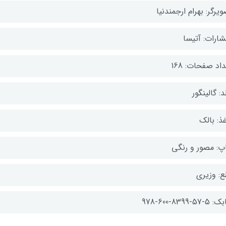
یرگر: بهرام ارجمندنیا
شارات: آتیسا
اد صفحات: 168
: گالینگور
ذ: بالک
پ: مصور و رنگی
ع: وزیری
-57-8399-600-978