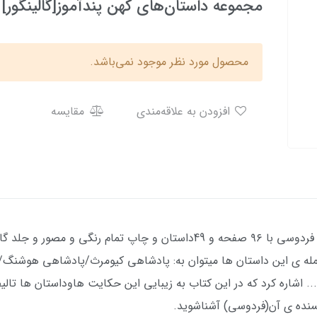
مجموعه داستان‌های کهن پندآموز[گالینگور]
محصول مورد نظر موجود نمی‌باشد.
افزودن به علاقه‌مندی
مقایسه
کتاب قصه های پندآموز شاهنامه اثر ابوالقاسم فردوسی با ۹۶ صفحه و 49داستان
 جمله ی این داستان ها میتوان به: پادشاهی کیومرث/پادشاهی هوش
 اشاره کرد که در این کتاب به زیبایی این حکایت هاوداستان ها تالی
نده ی آن(فردوسی) آشناشوید.