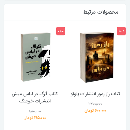
محصولات مرتبط
7٪
78٪
50٪
کتاب راز رموز انتشارات پلوتو
کتاب گرگ در لباس میش
انتشارات خرچنگ
1,200,000
ی
600,000 تومان
880,000
195,000 تومان