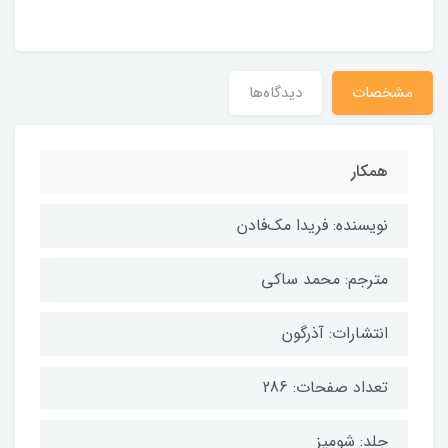
مشخصات
دیدگاه‌ها
همکار
نویسنده: فریدا مک‌فادن
مترجم: محمد ساکی
انتشارات: آذرگون
تعداد صفحات: 286
جلد: شومیز