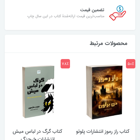
تضمین قیمت
مناسب‌ترین قیمت ارائه‌شدۀ کتاب در این سال چاپ
محصولات مرتبط
7٪
78٪
50٪
کتاب راز رموز انتشارات پلوتو
کتاب گرگ در لباس میش
انتشارات خرچنگ