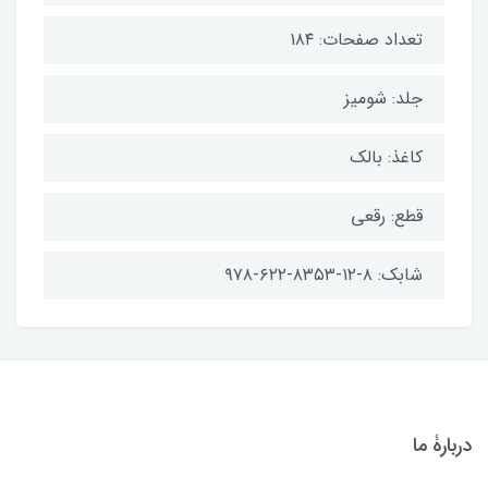
تعداد صفحات: ۱۸۴
جلد: شومیز
کاغذ: بالک
قطع: رقعی
شابک: ۸-۱۲-۸۳۵۳-۶۲۲-۹۷۸
دربارۀ ما