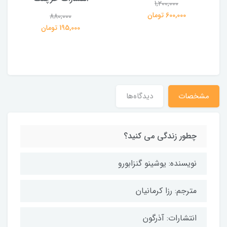
1,200,000
ی
600,000 تومان
880,000
195,000 تومان
مشخصات
دیدگاه‌ها
چطور زندگی می کنید؟
نویسنده: یوشینو گنزابورو
مترجم: رزا کرمانیان
انتشارات: آذرگون