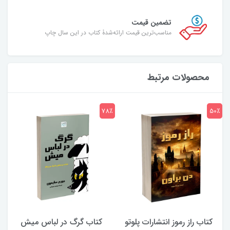
تضمین قیمت
مناسب‌ترین قیمت ارائه‌شدۀ کتاب در این سال چاپ
محصولات مرتبط
7٪
78٪
50٪
کتاب راز رموز انتشارات پلوتو
کتاب گرگ در لباس میش