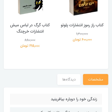
کتاب راز رموز انتشارات پلوتو
کتاب گرگ در لباس میش
انتشارات خرچنگ
1,200,000
ی
600,000 تومان
880,000
195,000 تومان
مشخصات
دیدگاه‌ها
زندگی خود را دوباره بیافرینید