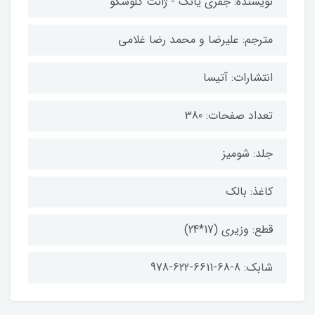
نویسنده: جفری یانگ - ژانت کلوسکو
مترجم: علیرضا و محمد رضا غلامی
انتشارات: آتیسا
تعداد صفحات: 380
جلد: شومیز
کاغذ: بالک
قطع: وزیری (17*24)
شابک: 8-68-6611-622-978